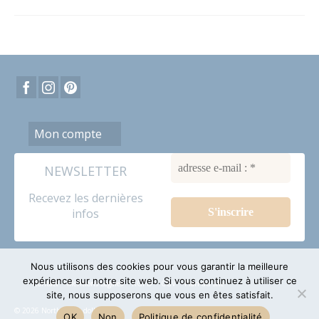
Mon compte
NEWSLETTER
Recevez les dernières
infos
Nous utilisons des cookies pour vous garantir la meilleure
expérience sur notre site web. Si vous continuez à utiliser ce
Contact
Mentions Légales
RGPD
CGV
Plan du site
site, nous supposerons que vous en êtes satisfait.
© 2026 North Coast dolls
OK
Non
Politique de confidentialité