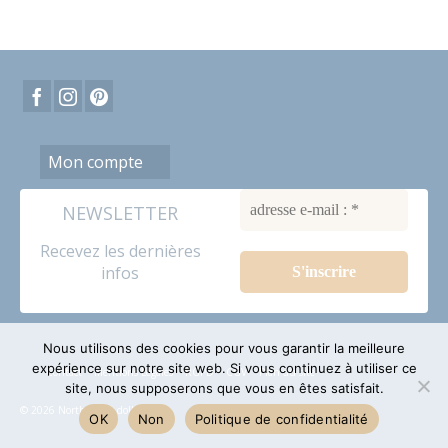
Mon compte
NEWSLETTER
Recevez les dernières
infos
Nous utilisons des cookies pour vous garantir la meilleure
expérience sur notre site web. Si vous continuez à utiliser ce
Contact
Mentions Légales
RGPD
CGV
Plan du site
site, nous supposerons que vous en êtes satisfait.
© 2026 North Coast dolls
OK
Non
Politique de confidentialité